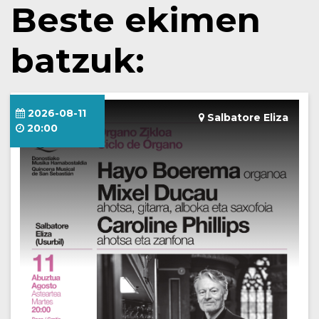
Beste ekimen
batzuk:
2026-08-11
Salbatore Eliza
20:00