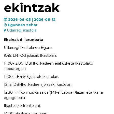
ekintzak
2026-06-05 | 2026-06-12
Egunean zehar
Udarregi ikastola
Ekainak 6, larunbata
Udarregi Ikastolaren Eguna
9:45: LH1-2-3 jolasak Ikastolan.
11:00-12:00: DBHko ikasleen erakusketa Ikastolako
laborategian.
11:00: LH4-5-6 jolasak Ikastolan.
12:15: DBHko ikasleen jolasak Ikastolan.
12:30: HHko musika saioa (Mikel Laboa Plazan eta txarra
egingo balu
Ikastolako frontoian).
14:00: Bazkaria frontoian.