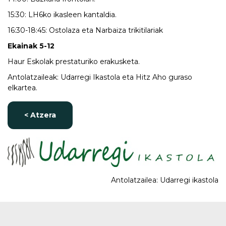
15:30: LH6ko ikasleen kantaldia.
16:30-18:45: Ostolaza eta Narbaiza trikitilariak
Ekainak 5-12
Haur Eskolak prestaturiko erakusketa.
Antolatzaileak: Udarregi Ikastola eta Hitz Aho guraso
elkartea.
< Atzera
Antolatzailea: Udarregi ikastola