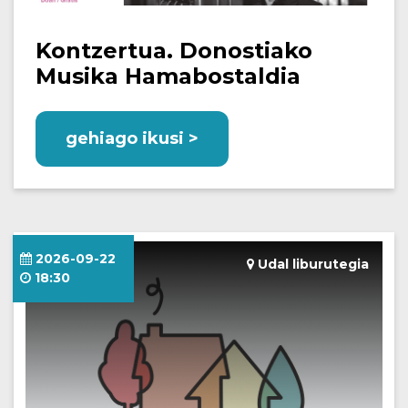
Kontzertua. Donostiako
Musika Hamabostaldia
gehiago ikusi >
2026-09-22
Udal liburutegia
18:30