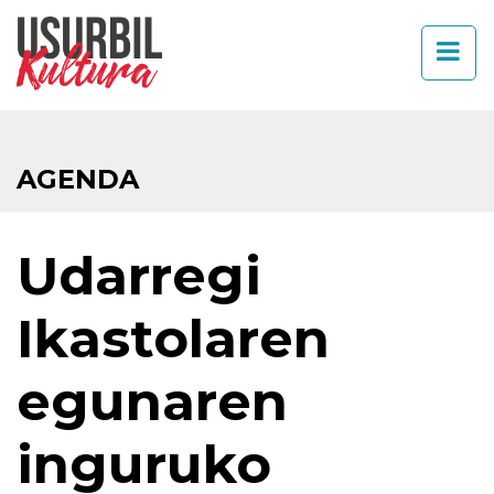
AGENDA
Udarregi
Ikastolaren
egunaren
inguruko