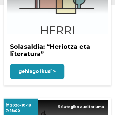
Solasaldia: “Heriotza eta
literatura”
gehiago ikusi >
2026-10-18
Sutegiko auditoriuma
18:00