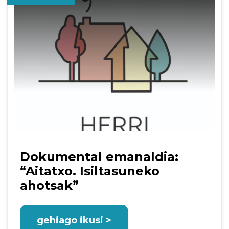
Dokumental emanaldia:
“Aitatxo. Isiltasuneko
ahotsak”
gehiago ikusi >