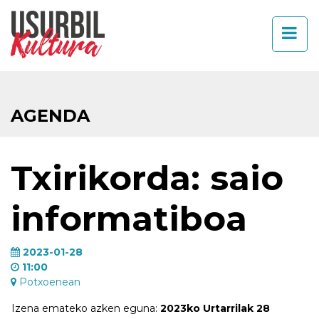
AGENDA
Txirikorda: saio
informatiboa
2023-01-28
11:00
Potxoenean
Izena emateko azken eguna:
2023ko Urtarrilak 28