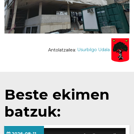
Antolatzailea:
Usurbilgo Udala
Beste ekimen
batzuk:
2026-08-11