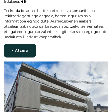
Edukiera:
48
Txirikorda belaunaldi arteko etxebizitza komunitarioa
irekitzetik gertuago dagoela, horren inguruko saio
informatiboa egingo dute. Aurreikuspenen arabera,
otsailean zabalduko da Txirikordan bizitzeko izen-ematea,
eta gaiaren inguruko zalantzak argitzeko saioa egingo dute
udalak eta Hiritik At kooperatibak.
< Atzera