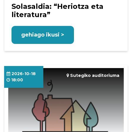
Solasaldia: “Heriotza eta
literatura”
gehiago ikusi >
2026-10-18
Sutegiko auditoriuma
18:00