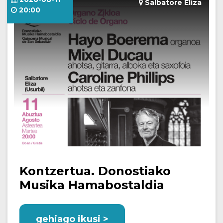
Salbatore Eliza
20:00
Kontzertua. Donostiako
Musika Hamabostaldia
gehiago ikusi >