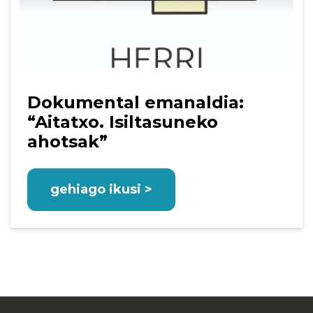
Dokumental emanaldia:
“Aitatxo. Isiltasuneko
ahotsak”
gehiago ikusi >