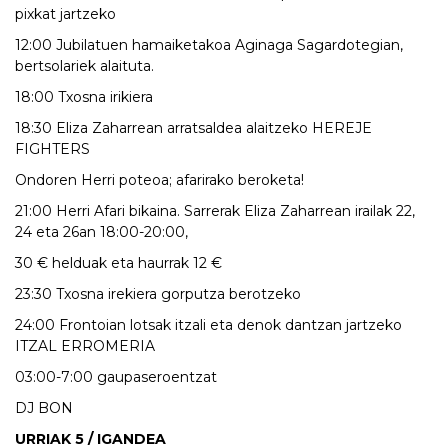
pixkat jartzeko
12:00 Jubilatuen hamaiketakoa Aginaga Sagardotegian,
bertsolariek alaituta.
18:00 Txosna irikiera
18:30 Eliza Zaharrean arratsaldea alaitzeko HEREJE
FIGHTERS
Ondoren Herri poteoa; afarirako beroketa!
21:00 Herri Afari bikaina. Sarrerak Eliza Zaharrean irailak 22,
24 eta 26an 18:00-20:00,
30 € helduak eta haurrak 12 €
23:30 Txosna irekiera gorputza berotzeko
24:00 Frontoian lotsak itzali eta denok dantzan jartzeko
ITZAL ERROMERIA
03:00-7:00 gaupaseroentzat
DJ BON
URRIAK 5 / IGANDEA