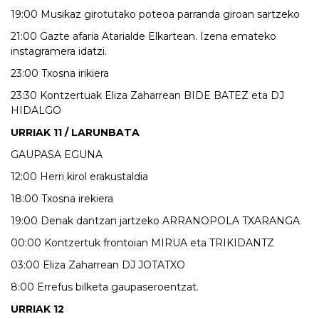
19:00 Musikaz girotutako poteoa parranda giroan sartzeko
21:00 Gazte afaria Atarialde Elkartean. Izena emateko
instagramera idatzi.
23:00 Txosna irikiera
23:30 Kontzertuak Eliza Zaharrean BIDE BATEZ eta DJ
HIDALGO
URRIAK 11 / LARUNBATA
GAUPASA EGUNA
12:00 Herri kirol erakustaldia
18:00 Txosna irekiera
19:00 Denak dantzan jartzeko ARRANOPOLA TXARANGA
00:00 Kontzertuk frontoian MIRUA eta TRIKIDANTZ
03:00 Eliza Zaharrean DJ JOTATXO
8:00 Errefus bilketa gaupaseroentzat.
URRIAK 12