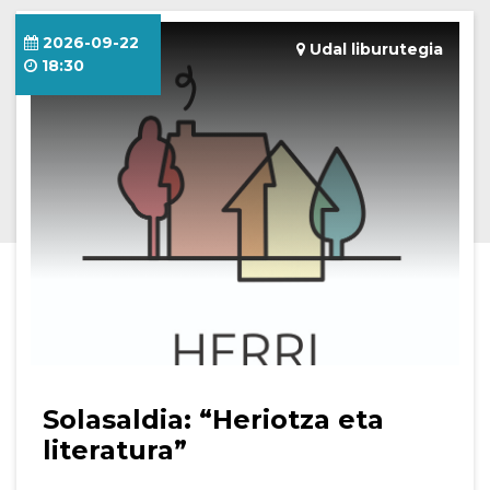
2026-09-22
Udal liburutegia
18:30
Solasaldia: “Heriotza eta
literatura”