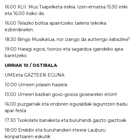
16:00 XLII. Mus Txapelketa irekia. Izen-ematea 15:30 ireki
eta 16:00 itxiko da.
16:00 Telazko boltsa apaintzeko tailerra teknika
ezberdinekin.
18:30 Bingo Musikatua, nor izango da aurtengo irabazlea?
19:00 Haragi egosi, txorizo eta sagardoa igandeko ajea
baretzeko
URRIAK 10 / OSTIRALA
UMEeta GAZTEEN EGUNA
10:00 Umeen jolasen hasiera
13:00 Umeen bazkari goxo-goxoa gosearekin etorri!
16:00 puzgarriak eta ondoren eguraldiak laguntzen badu
apar festa
17:30 Txokolate banaketa eta buruhandi gaizto gaiztoak
18:00 Erraldoi eta buruhandien irteera Lauburu
konpartsaren eskutik