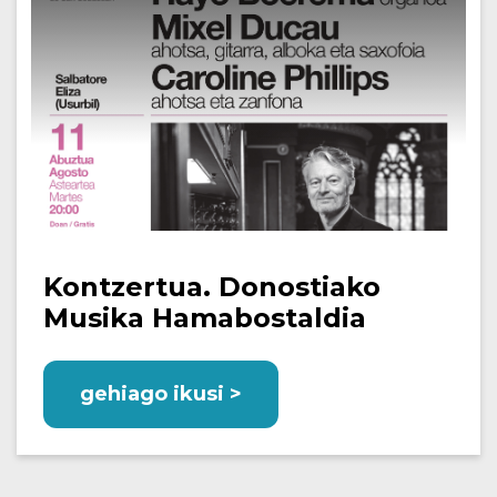
Kontzertua. Donostiako
Musika Hamabostaldia
gehiago ikusi >