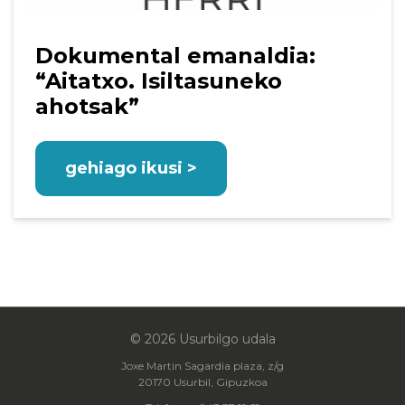
Dokumental emanaldia:
“Aitatxo. Isiltasuneko
ahotsak”
gehiago ikusi >
© 2026 Usurbilgo udala
Joxe Martin Sagardia plaza, z/g
20170 Usurbil, Gipuzkoa