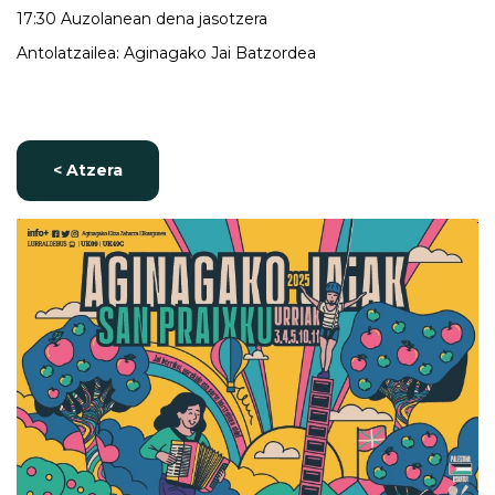
17:30 Auzolanean dena jasotzera
Antolatzailea: Aginagako Jai Batzordea
< Atzera