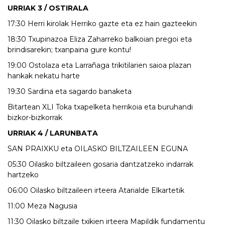
URRIAK 3 / OSTIRALA
17:30 Herri kirolak Herriko gazte eta ez hain gazteekin
18:30 Txupinazoa Eliza Zaharreko balkoian pregoi eta
brindisarekin; txanpaina gure kontu!
19:00 Ostolaza eta Larrañaga trikitilarien saioa plazan
hankak nekatu harte
19:30 Sardina eta sagardo banaketa
Bitartean XLI Toka txapelketa herrikoia eta buruhandi
bizkor-bizkorrak
URRIAK 4 / LARUNBATA
SAN PRAIXKU eta OILASKO BILTZAILEEN EGUNA
05:30 Oilasko biltzaileen gosaria dantzatzeko indarrak
hartzeko
06:00 Oilasko biltzaileen irteera Atarialde Elkartetik
11:00 Meza Nagusia
11:30 Oilasko biltzaile txikien irteera Mapildik fundamentu