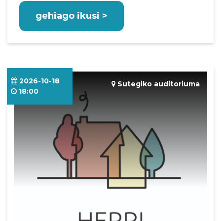
gehiago ikusi >
2026-10-18
Sutegiko auditoriuma
18:00