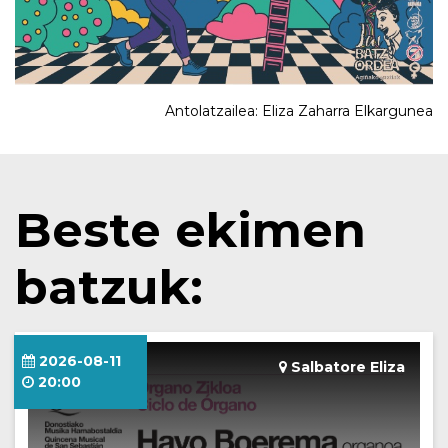
Antolatzailea: Eliza Zaharra Elkargunea
Beste ekimen
batzuk:
2026-08-11
Salbatore Eliza
20:00