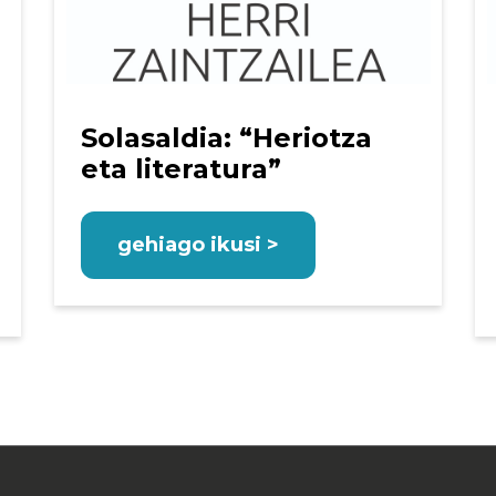
Solasaldia: “Heriotza
eta literatura”
gehiago ikusi >