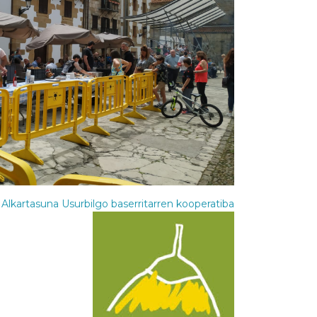
:
Alkartasuna Usurbilgo baserritarren kooperatiba