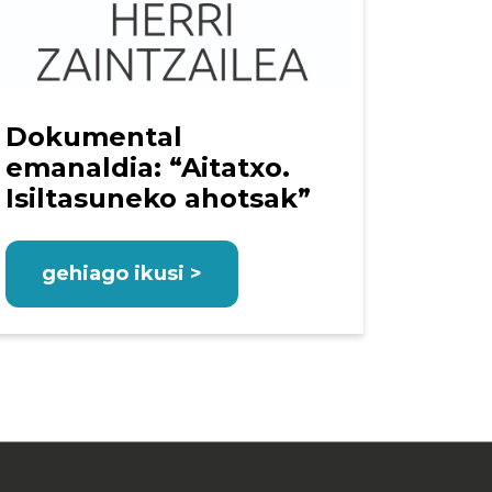
Dokumental
emanaldia: “Aitatxo.
Isiltasuneko ahotsak”
gehiago ikusi >