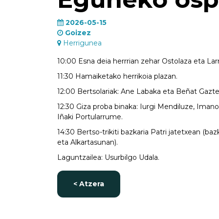
2026-05-15
Goizez
Herrigunea
10:00 Esna deia herrrian zehar Ostolaza eta Lar
11:30 Hamaiketako herrikoia plazan.
12:00 Bertsolariak: Ane Labaka eta Beñat Gazt
12:30 Giza proba binaka: Iurgi Mendiluze, Imanol
Iñaki Portularrume.
14:30 Bertso-trikiti bazkaria Patri jatetxean (bazk
eta Alkartasunan).
Laguntzailea: Usurbilgo Udala.
< Atzera