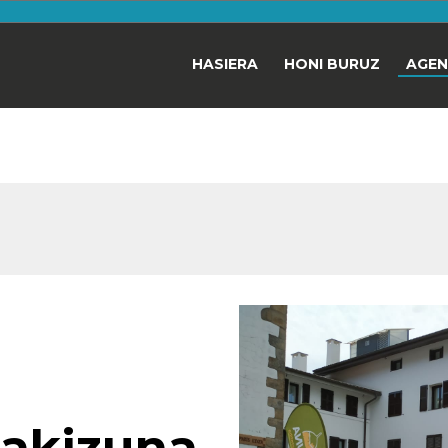
HASIERA
HONI BURUZ
AGE
n
akizuna