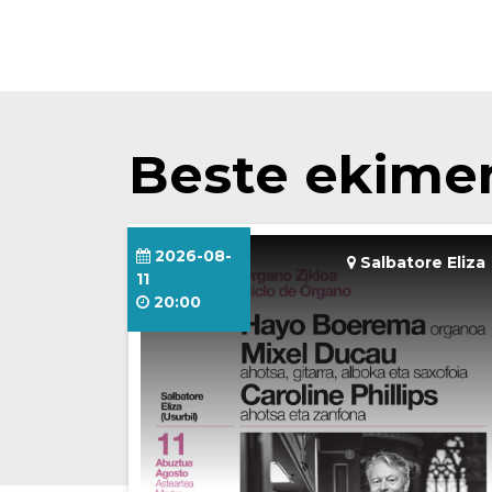
Beste ekime
2026-08-
Salbatore Eliza
11
20:00