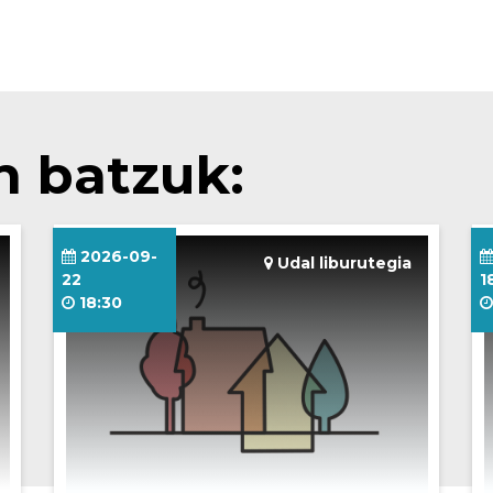
n batzuk:
2026-09-
Udal liburutegia
22
1
18:30