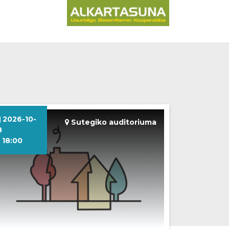
2026-10-
Sutegiko auditoriuma
8
18:00