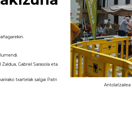
rañagarekin.
elumendi.
 Zaldua, Gabriel Sarasola eta
arirako txartelak salgai Patri
Antolatzailea