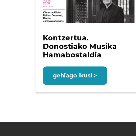
Kontzertua.
Donostiako Musika
Hamabostaldia
gehiago ikusi >