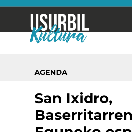
AGENDA
San Ixidro,
Baserritarre
Eguneko osp