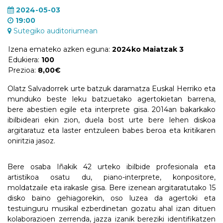
2024-05-03
19:00
Sutegiko auditoriumean
Izena emateko azken eguna:
2024ko Maiatzak 3
Edukiera:
100
Prezioa:
8,00€
Olatz Salvadorrek urte batzuk daramatza Euskal Herriko eta
munduko beste leku batzuetako agertokietan barrena,
bere abestien egile eta interprete gisa. 2014an bakarkako
ibilbideari ekin zion, duela bost urte bere lehen diskoa
argitaratuz eta laster entzuleen babes beroa eta kritikaren
oniritzia jasoz.
Bere osaba Iñakik 42 urteko ibilbide profesionala eta
artistikoa osatu du, piano-interprete, konpositore,
moldatzaile eta irakasle gisa. Bere izenean argitaratutako 15
disko baino gehiagorekin, oso luzea da agertoki eta
testuinguru musikal ezberdinetan gozatu ahal izan dituen
kolaborazioen zerrenda, jazza izanik bereziki identifikatzen