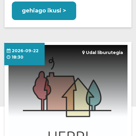
gehiago ikusi >
2026-09-22
Udal liburutegia
18:30