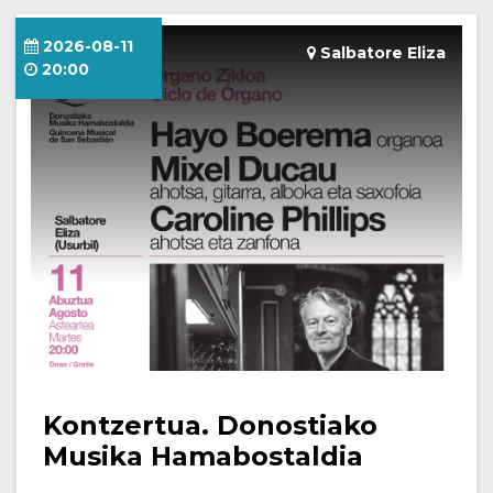
2026-08-11
Salbatore Eliza
20:00
Kontzertua. Donostiako
Musika Hamabostaldia