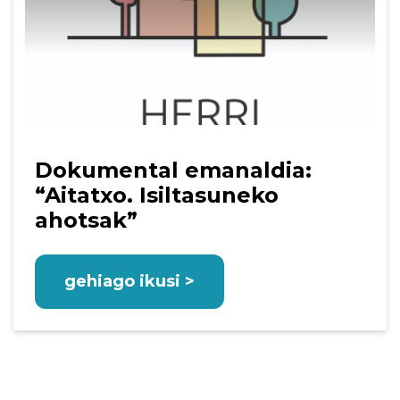
Dokumental emanaldia:
“Aitatxo. Isiltasuneko
ahotsak”
gehiago ikusi >