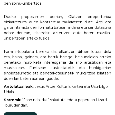
den soinu-unibertsoa.
Duoko proposamen berrian, Olatzen errepertorioa
bizkarrezurra duen kontzertua taularatzen dute. Argi eta
garbi intimista den formatu batean, indarra eta sendotasuna
behar denean, elkarrekin aztertzen dute beren musika-
unibertsoen arteko fusioa.
Familia-topaketa berezia da, elkartzen dituen lotura dela
eta, baina, gainera, eta hortik harago, belaunaldien arteko
benetako hurbilketa interesgarria da arlo artistikoan eta
musikalean. Funtsean austeritatetik eta hunkigarrian
sinpletasunetik eta benetakotasunetik murgiltzea bilatzen
duen lan baten aurrean gaude.
Antolatzaileak:
Jexux Artze Kultur Elkartea eta Usurbilgo
Udala.
Sarrerak:
"Joan nahi dut" sakatuta edota paperean Lizardi
liburudendan.