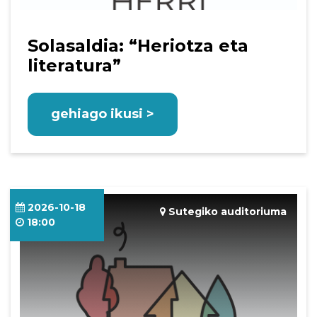
Solasaldia: “Heriotza eta
literatura”
gehiago ikusi >
2026-10-18
Sutegiko auditoriuma
18:00