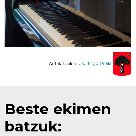
Antolatzailea:
Usurbilgo Udala
Beste ekimen
batzuk: