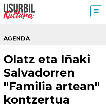
AGENDA
Olatz eta Iñaki
Salvadorren
"Familia artean"
kontzertua