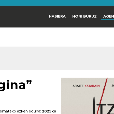
HASIERA
HONI BURUZ
AGE
agina”
 emateko azken eguna:
2025ko