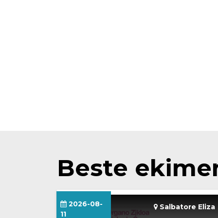
Beste ekime
2026-08-
Salbatore Eliza
11