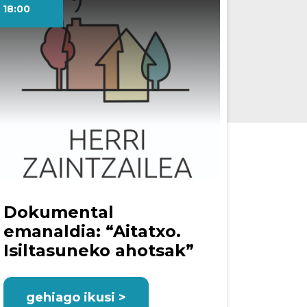
18:00
Dokumental
emanaldia: “Aitatxo.
Isiltasuneko ahotsak”
gehiago ikusi >