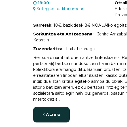
18:00
Otsai
Sutegiko auditoriumean
Eduki
Prezi
Sarrerak:
10€, bazkideek 8€ NOAUA!ko egoitz
Sorkuntza eta Antzezpena:
- Janire Arrizaba
Katarain
Zuzendaritza:
-Iraitz Lizarraga
Bertsoa oinarritzat duen antzerki ikuskizuna. Be
pertsona(i) bertso munduko zein haien barne 
kolektibora eramango ditu. Barruan dituzten it
errealitatearen linboan elkar ikusten ikasiko d
indibidualistari kritika egiteko asmoa du obrak
istorio bat izan arren, ez du bertsoaz hitz egit
sozialetara salto egin nahi du: generoa, osasun m
meritokrazia...
< Atzera