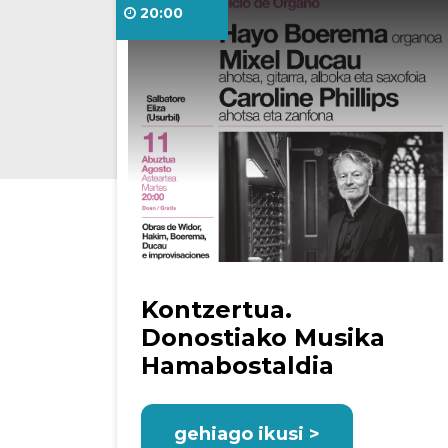
20:00
Kontzertua.
Donostiako Musika
Hamabostaldia
gehiago ikusi >