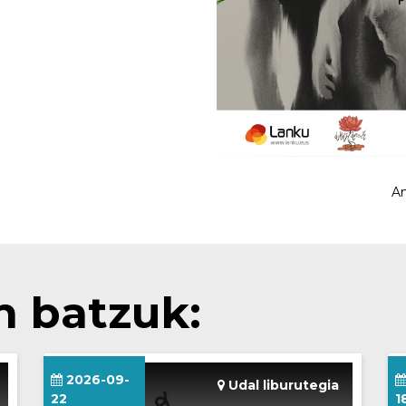
An
n batzuk:
2026-09-
Udal liburutegia
22
1