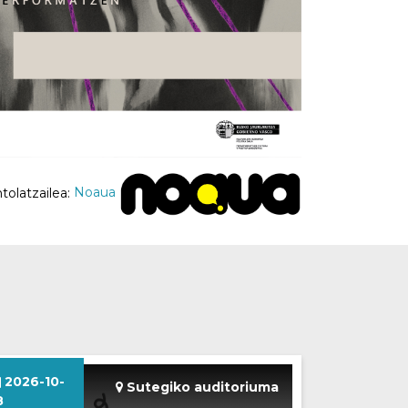
tolatzailea:
Noaua
2026-10-
Sutegiko auditoriuma
8