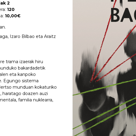
lak 2
era:
120
oa:
10,00€
an.
laga, Izaro Bilbao eta Araitz
re trama izaerak hiru
munduko bakardadetik
zalen eta kanpoko
ute. Egungo sistema
. Bertso munduan kokaturiko
en, haratago doazen auzi
entala, familia nuklearra,