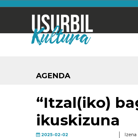
AGENDA
“Itzal(iko) b
ikuskizuna
2025-02-02
Izena