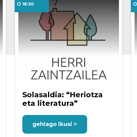
18:30
Solasaldia: “Heriotza
eta literatura”
gehiago ikusi >