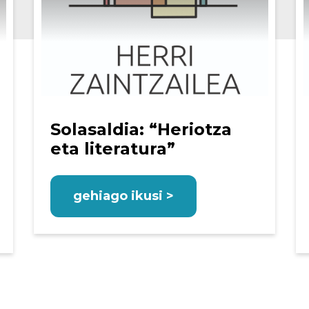
Solasaldia: “Heriotza
eta literatura”
gehiago ikusi >