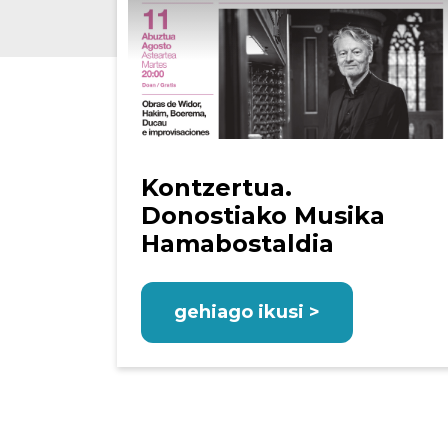
Kontzertua.
Donostiako Musika
Hamabostaldia
gehiago ikusi >