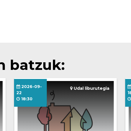
n batzuk:
2026-09-
Udal liburutegia
22
1
18:30