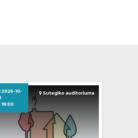
2026-10-
Sutegiko auditoriuma
8
18:00