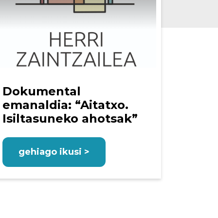
Dokumental
emanaldia: “Aitatxo.
Isiltasuneko ahotsak”
gehiago ikusi >