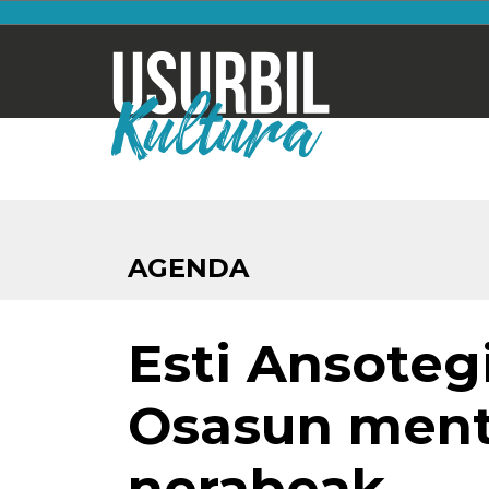
AGENDA
Esti Ansotegi
Osasun ment
nerabeak