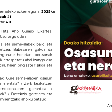
 emateko azken eguna:
2025ko
zak 21
era:
40
Hitz Aho Guraso Elkartea.
surbilgo udala.
ea eta seme-alabek balio eta
 lortzea. Babesaren gakoa da
ngurune horietan, pertsonak
k errespetatu ahal izango dira
ira, haien ongizate fisikoa eta
nak: Gure seme-alaben osasun
un mentala? / Zerk kezkatzen
ozionalaren garrantzia /
k? / Detekzio goiztiarra eta
milientzako aholku batzuk.
An