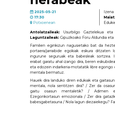
2025-05-21
Izena
17:30
Maiat
Potxoenean
Eduki
Antolatzaileak:
Usurbilgo Gaztelekua eta 
Laguntzaileak:
Gipuzkoako Foru Aldundia eta U
Familien eginkizun nagusietako bat da hezt
portaera/jarraibide egokiak eskura ditzaten
ingurune seguruak eta babesleak sortzea. I
erabat garatu ahal izango dira, beren eskubidea
eta edozein indarkeria-motatatik libre egongo d
mentala bermatuz.
Hauek dira landuko diren edukiak eta gaitasu
mentala, nola sentitzen dira? / Zer da osas
gaitu osasun mentaletik? / Adimen em
Ezegonkortasun emozionala / Zer dira gatazka
babesgabetasuna / Nola lagun diezaiekegu? Fa