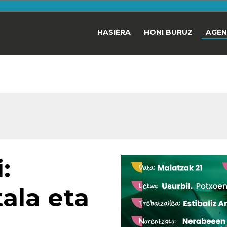
HASIERA
HONI BURUZ
AGE
:
ala eta