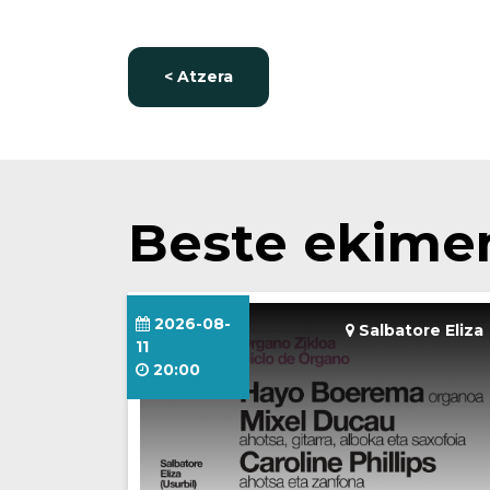
< Atzera
Beste ekime
2026-08-
Salbatore Eliza
11
20:00