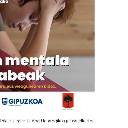
tolatzailea: Hitz Aho Udarregiko guraso elkartea