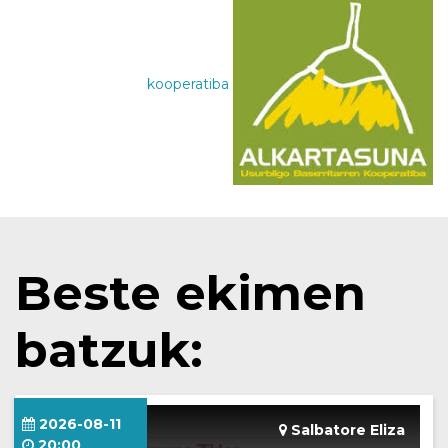
kooperatiba
Beste ekimen
batzuk:
2026-08-11
Salbatore Eliza
20:00