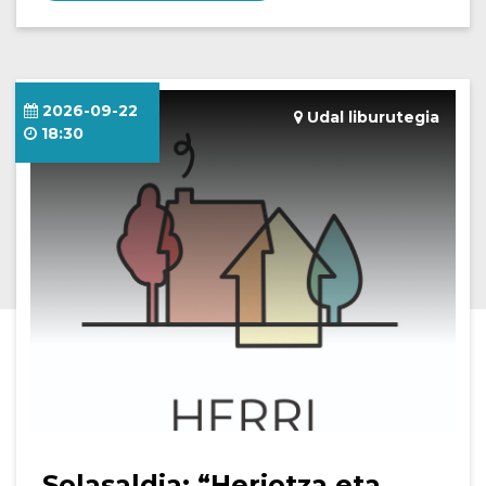
2026-09-22
Udal liburutegia
18:30
Solasaldia: “Heriotza eta