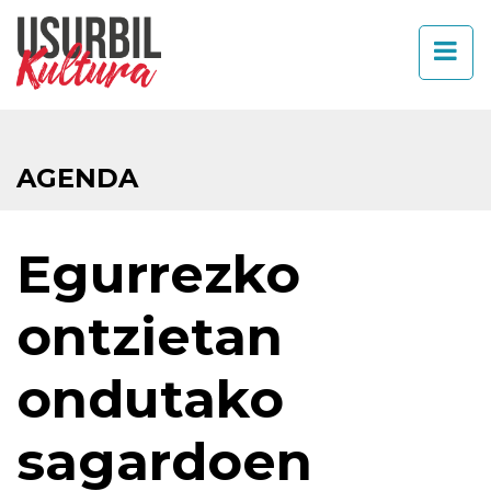
AGENDA
Egurrezko
ontzietan
ondutako
sagardoen