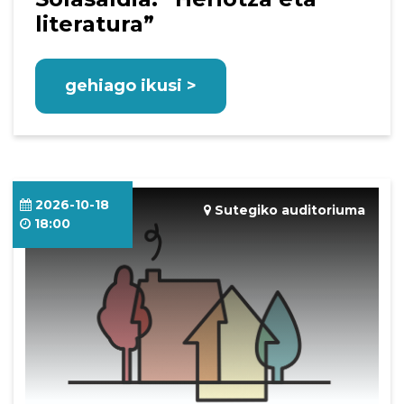
literatura”
gehiago ikusi >
2026-10-18
Sutegiko auditoriuma
18:00