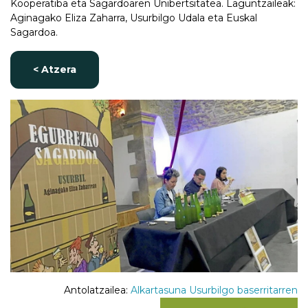
Kooperatiba eta Sagardoaren Unibertsitatea. Laguntzaileak:
Aginagako Eliza Zaharra, Usurbilgo Udala eta Euskal
Sagardoa.
< Atzera
Antolatzailea:
Alkartasuna Usurbilgo baserritarren