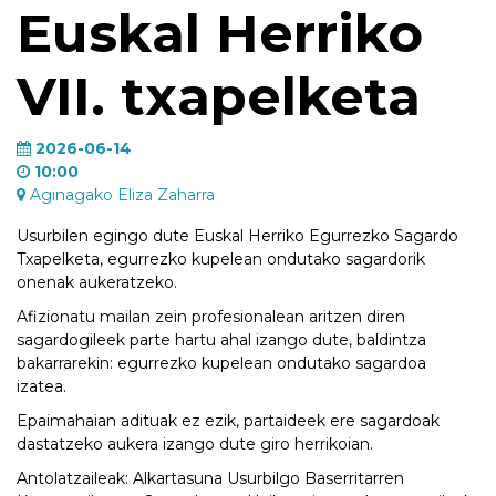
Euskal Herriko
VII. txapelketa
2026-06-14
10:00
Aginagako Eliza Zaharra
Usurbilen egingo dute Euskal Herriko Egurrezko Sagardo
Txapelketa, egurrezko kupelean ondutako sagardorik
onenak aukeratzeko.
Afizionatu mailan zein profesionalean aritzen diren
sagardogileek parte hartu ahal izango dute, baldintza
bakarrarekin: egurrezko kupelean ondutako sagardoa
izatea.
Epaimahaian adituak ez ezik, partaideek ere sagardoak
dastatzeko aukera izango dute giro herrikoian.
Antolatzaileak: Alkartasuna Usurbilgo Baserritarren