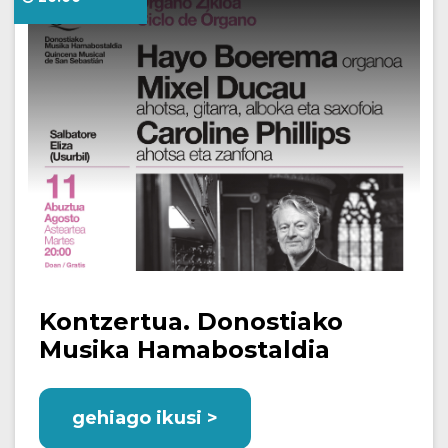
Kontzertua. Donostiako
Musika Hamabostaldia
gehiago ikusi >