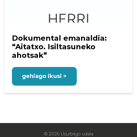
Dokumental emanaldia:
“Aitatxo. Isiltasuneko
ahotsak”
gehiago ikusi >
© 2026 Usurbilgo udala