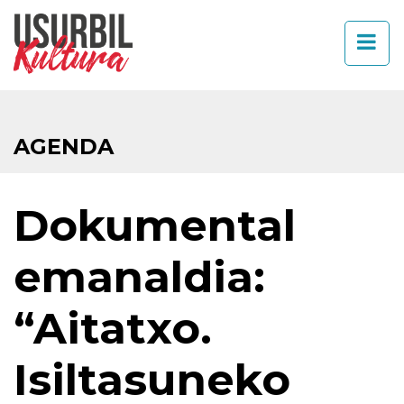
AGENDA
Dokumental
emanaldia:
“Aitatxo.
Isiltasuneko