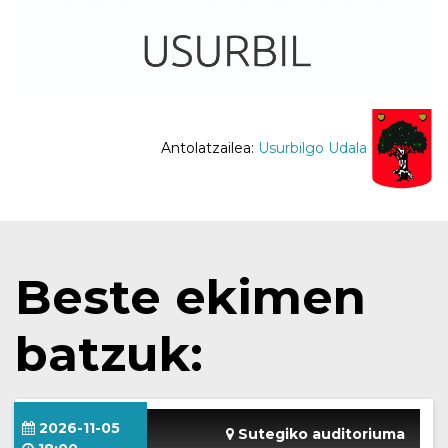
Antolatzailea:
Usurbilgo Udala
Beste ekimen
batzuk:
2026-11-05
Sutegiko auditoriuma