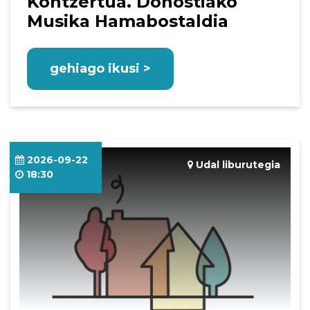
Kontzertua. Donostiako
Musika Hamabostaldia
gehiago ikusi >
2026-09-22
Udal liburutegia
18:30