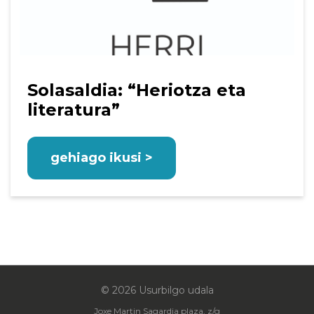
Solasaldia: “Heriotza eta
literatura”
gehiago ikusi >
© 2026 Usurbilgo udala
Joxe Martin Sagardia plaza, z/g