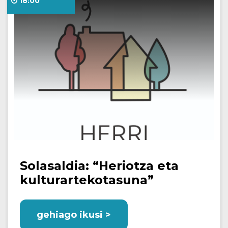
18:00
Solasaldia: “Heriotza eta
kulturartekotasuna”
gehiago ikusi >