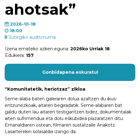
ahotsak”
2026-10-18
18:00
Sutegiko auditoriuma
Izena emateko azken eguna:
2026ko Urriak 18
Edukiera:
157
Gonbidapena eskuratu!
“Komunitatetik, heriotzaz” zikloa
Seme-alaba baten galeraren dolua azaltzen du ikus-
entzunezkoak, aitaren begiradatik. Seme-alabaren bat
galdu duten lau aitaren testigantzen bidez, dokumentalak
aiten sufrimendua eta dolu eskubidea plazaratzen ditu.
Emanaldiaren ostean, filmaren sustatzaile Anakotz
Lasarterekin solasaldia izango da.