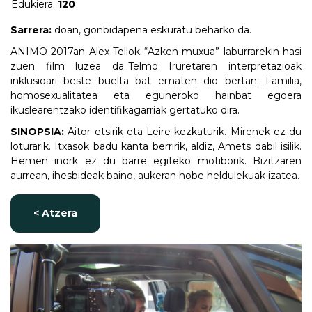
Edukiera:
120
Sarrera:
doan, gonbidapena eskuratu beharko da.
ANIMO 2017an Alex Tellok “Azken muxua” laburrarekin hasi
zuen film luzea da..Telmo Iruretaren interpretazioak
inklusioari beste buelta bat ematen dio bertan. Familia,
homosexualitatea eta eguneroko hainbat egoera
ikuslearentzako identifikagarriak gertatuko dira.
SINOPSIA:
Aitor etsirik eta Leire kezkaturik. Mirenek ez du
loturarik. Itxasok badu kanta berririk, aldiz, Amets dabil isilik.
Hemen inork ez du barre egiteko motiborik. Bizitzaren
aurrean, ihesbideak baino, aukeran hobe heldulekuak izatea.
< Atzera