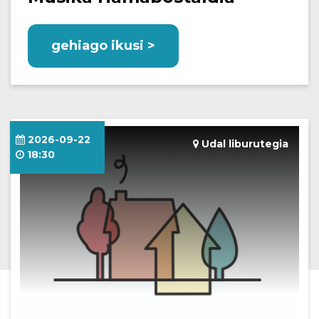
gehiago ikusi >
2026-09-22
Udal liburutegia
18:30