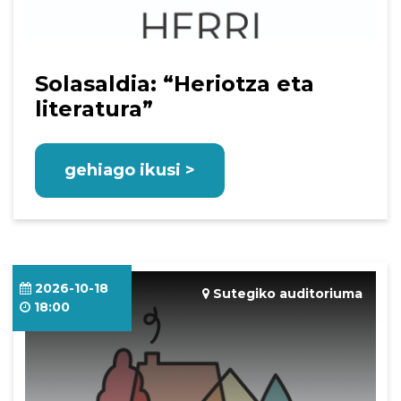
Solasaldia: “Heriotza eta
literatura”
gehiago ikusi >
2026-10-18
Sutegiko auditoriuma
18:00