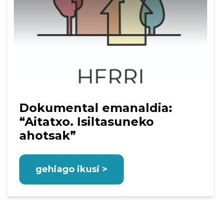
Dokumental emanaldia:
“Aitatxo. Isiltasuneko
ahotsak”
gehiago ikusi >