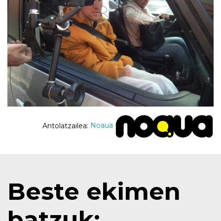
Antolatzailea:
Noaua
Beste ekimen
batzuk: