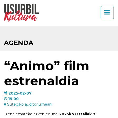
AGENDA
“Animo” film
estrenaldia
2025-02-07
19:00
Sutegiko auditoriumean
Izena emateko azken eguna:
2025ko Otsailak 7