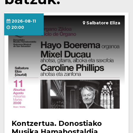
2026-08-11
Salbatore Eliza
20:00
Kontzertua. Donostiako
Musika Hamabostaldia