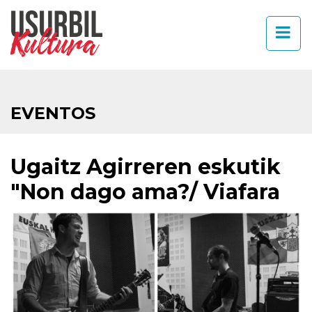
EVENTOS
Ugaitz Agirreren eskutik
"Non dago ama?/ Viafara