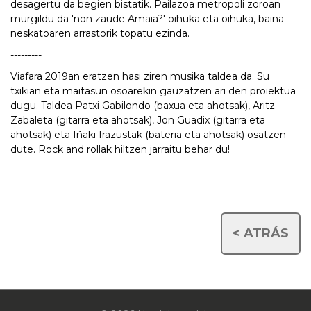
desagertu da begien bistatik. Pailazoa metropoli zoroan
murgildu da 'non zaude Amaia?' oihuka eta oihuka, baina
neskatoaren arrastorik topatu ezinda.
---------
Viafara 2019an eratzen hasi ziren musika taldea da. Su
txikian eta maitasun osoarekin gauzatzen ari den proiektua
dugu. Taldea Patxi Gabilondo (baxua eta ahotsak), Aritz
Zabaleta (gitarra eta ahotsak), Jon Guadix (gitarra eta
ahotsak) eta Iñaki Irazustak (bateria eta ahotsak) osatzen
dute. Rock and rollak hiltzen jarraitu behar du!
< ATRÁS