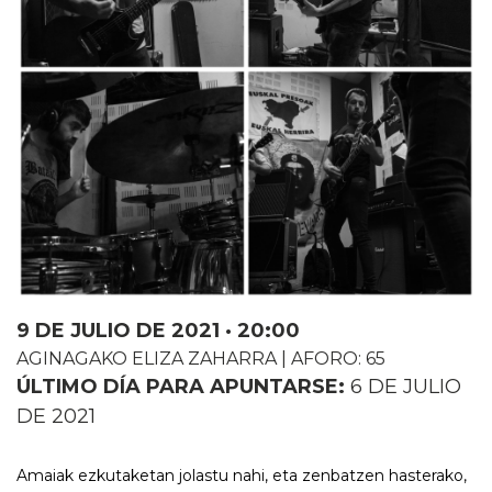
9 DE JULIO DE 2021 · 20:00
AGINAGAKO ELIZA ZAHARRA | AFORO: 65
ÚLTIMO DÍA PARA APUNTARSE:
6 DE JULIO
DE 2021
Amaiak ezkutaketan jolastu nahi, eta zenbatzen hasterako,