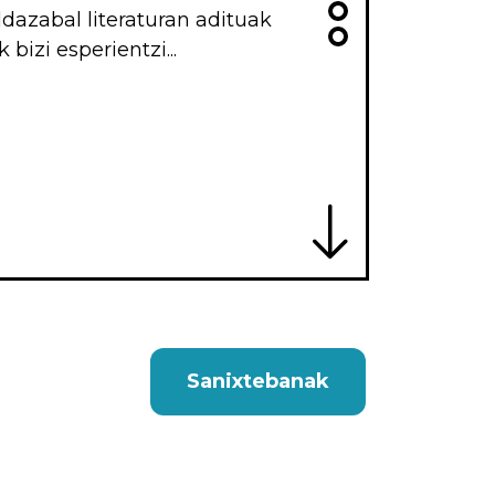
ldazabal literaturan adituak
bizi esperientzi...
Sanixtebanak