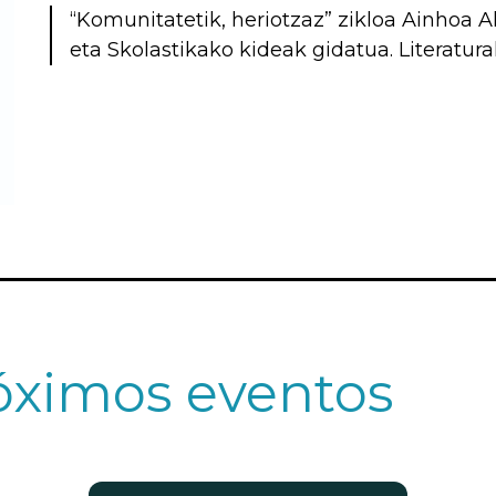
“Komunitatetik, heriotzaz” zikloa Ainhoa A
eta Skolastikako kideak gidatua. Literaturak 
óximos eventos