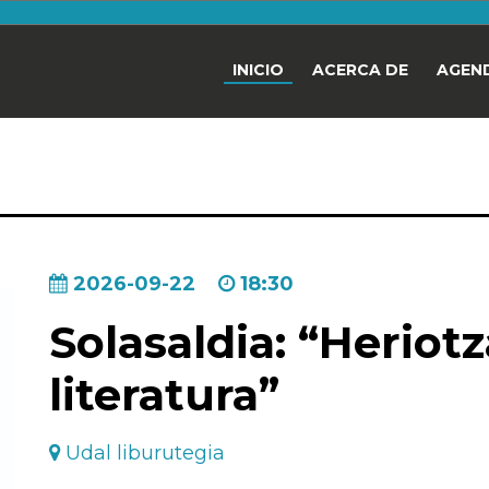
INICIO
ACERCA DE
AGEN
2026-09-22
18:30
Solasaldia: “Heriotz
literatura”
Udal liburutegia