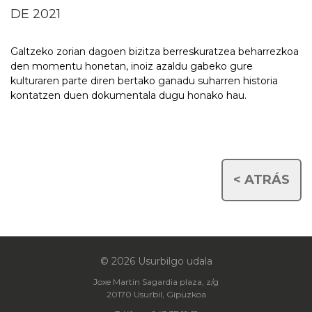
DE 2021
Galtzeko zorian dagoen bizitza berreskuratzea beharrezkoa
den momentu honetan, inoiz azaldu gabeko gure
kulturaren parte diren bertako ganadu suharren historia
kontatzen duen dokumentala dugu honako hau.
< ATRÁS
© 2026 Usurbilgo udala
Joxe Martin Sagardia plaza, z/g
20170 Usurbil, Gipuzkoa