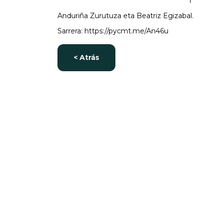
Anduriña Zurutuza eta Beatriz Egizabal.
Sarrera: https://pycmt.me/An46u
< Atrás