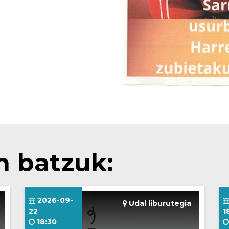
n batzuk:
2026-09-
Udal liburutegia
22
1
18:30