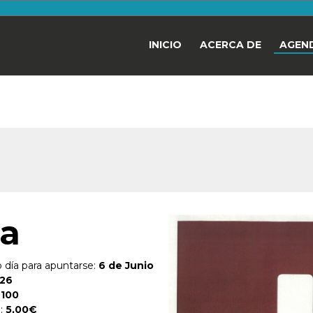
INICIO
ACERCA DE
AGEN
na
 día para apuntarse:
6 de Junio
026
:
100
o:
5,00€