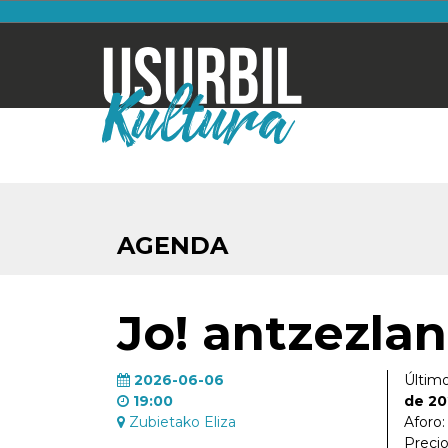
AGENDA
Jo! antzezla
2026-06-06
Último
19:00
de 2
Zubietako Eliza
Aforo
Preci