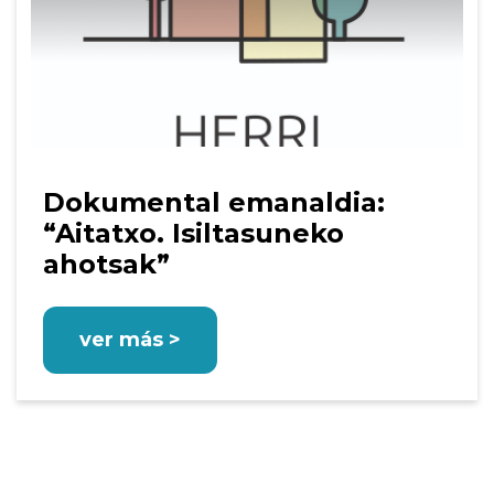
Dokumental emanaldia:
“Aitatxo. Isiltasuneko
ahotsak”
ver más >