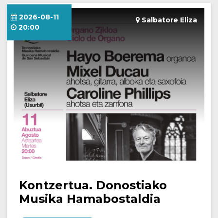
2026-08-11
Salbatore Eliza
20:00
Kontzertua. Donostiako
Musika Hamabostaldia