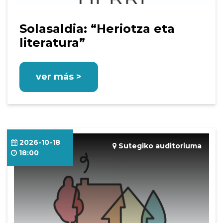
Solasaldia: “Heriotza eta
literatura”
ver más >
2026-10-18
Sutegiko auditoriuma
18:00