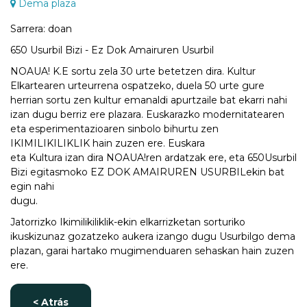
Dema plaza
Sarrera: doan
650 Usurbil Bizi - Ez Dok Amairuren Usurbil
NOAUA! K.E sortu zela 30 urte betetzen dira. Kultur
Elkartearen urteurrena ospatzeko, duela 50 urte gure
herrian sortu zen kultur emanaldi apurtzaile bat ekarri nahi
izan dugu berriz ere plazara. Euskarazko modernitatearen
eta esperimentazioaren sinbolo bihurtu zen
IKIMILIKILIKLIK hain zuzen ere. Euskara
eta Kultura izan dira NOAUA!ren ardatzak ere, eta 650Usurbil
Bizi egitasmoko EZ DOK AMAIRUREN USURBILekin bat
egin nahi
dugu.
Jatorrizko Ikimilikiliklik-ekin elkarrizketan sorturiko
ikuskizunaz gozatzeko aukera izango dugu Usurbilgo dema
plazan, garai hartako mugimenduaren sehaskan hain zuzen
ere.
< Atrás