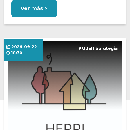
ver más >
2026-09-22
Udal liburutegia
18:30