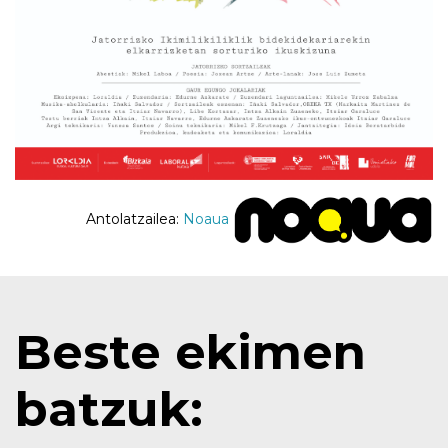
Antolatzailea:
Noaua
Beste ekimen
batzuk: