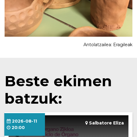
Antolatzailea: Eragileak
Beste ekimen
batzuk:
2026-08-11
Salbatore Eliza
20:00