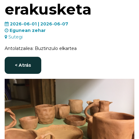
erakusketa
2026-06-01 | 2026-06-07
Egunean zehar
Sutegi
Antolatzailea: Buztinzulo elkartea
< Atrás