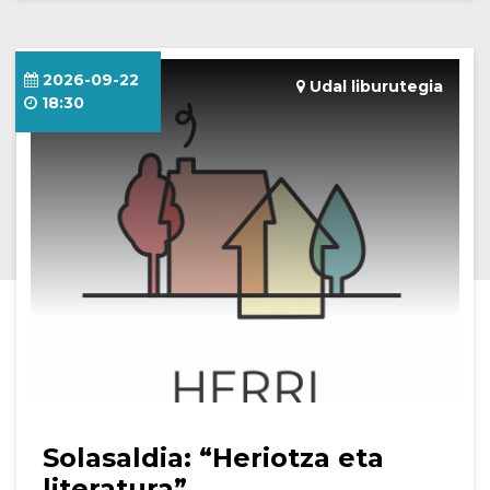
2026-09-22
Udal liburutegia
18:30
Solasaldia: “Heriotza eta
literatura”