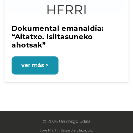
Dokumental emanaldia:
“Aitatxo. Isiltasuneko
ahotsak”
ver más >
© 2026 Usurbilgo udala
Joxe Martin Sagardia plaza, z/g