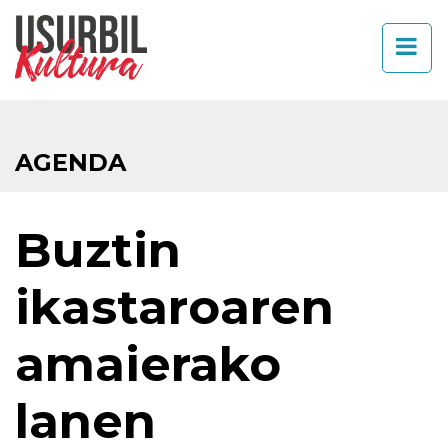
AGENDA
Buztin
ikastaroaren
amaierako
lanen